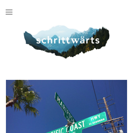
Start
schrittwaerts
Über uns
Route
FAQ
Kontakt