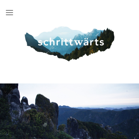
Start
schrittwaerts
Über uns
Route
FAQ
Kontakt