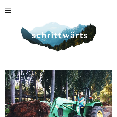
Start
schrittwaerts
Über uns
Route
FAQ
Kontakt